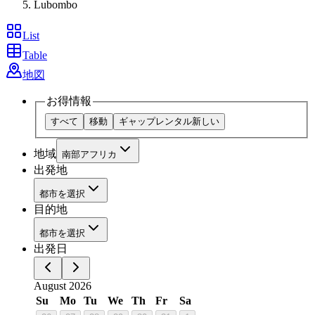
Lubombo
List
Table
地図
お得情報
すべて
移動
ギャップレンタル
新しい
地域
南部アフリカ
出発地
都市を選択
目的地
都市を選択
出発日
August 2026
Su
Mo
Tu
We
Th
Fr
Sa