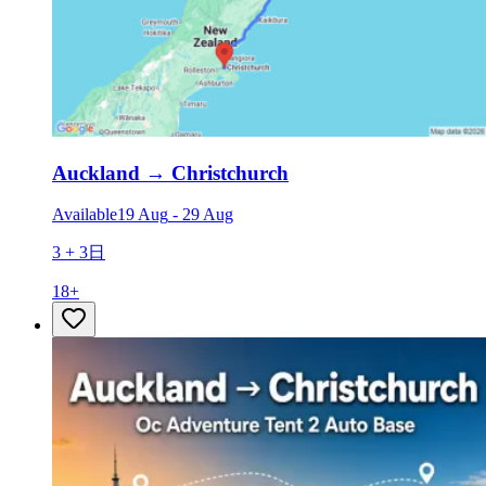
Auckland
→
Christchurch
Available
19 Aug
-
29 Aug
3 + 3日
18
+