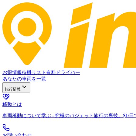
お得情報
待機リスト
有料ドライバー
あなたの車両を一覧
旅行情報
移動とは
車両移動について学ぶ - 究極のバジェット旅行の裏技。$1/
お問い合わせ