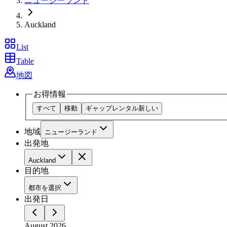
ニュージーランド
Auckland
List
Table
地図
お得情報
すべて
移動
ギャップレンタル
新しい
地域
ニュージーランド
出発地
Auckland
目的地
都市を選択
出発日
August 2026