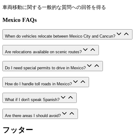
車両移動に関する一般的な質問への回答を得る
Mexico FAQs
When do vehicles relocate between Mexico City and Cancun?
Are relocations available on scenic routes?
Do I need special permits to drive in Mexico?
How do I handle toll roads in Mexico?
What if I don't speak Spanish?
Are there areas I should avoid?
フッター