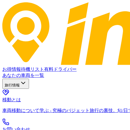
お得情報
待機リスト
有料ドライバー
あなたの車両を一覧
旅行情報
移動とは
車両移動について学ぶ - 究極のバジェット旅行の裏技。$1/
お問い合わせ