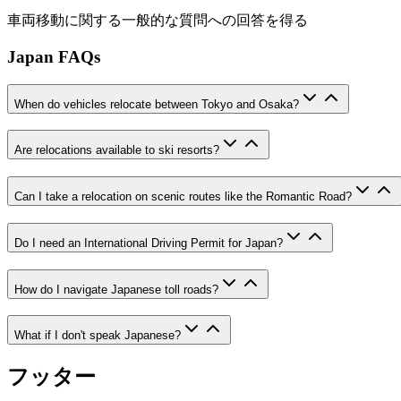
車両移動に関する一般的な質問への回答を得る
Japan FAQs
When do vehicles relocate between Tokyo and Osaka?
Are relocations available to ski resorts?
Can I take a relocation on scenic routes like the Romantic Road?
Do I need an International Driving Permit for Japan?
How do I navigate Japanese toll roads?
What if I don't speak Japanese?
フッター