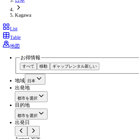
日本
Kagawa
List
Table
地図
お得情報
すべて
移動
ギャップレンタル
新しい
地域
日本
出発地
都市を選択
目的地
都市を選択
出発日
August 2026