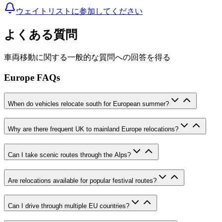
ウェイトリストに参加してください
よくある質問
車両移動に関する一般的な質問への回答を得る
Europe FAQs
When do vehicles relocate south for European summer?
Why are there frequent UK to mainland Europe relocations?
Can I take scenic routes through the Alps?
Are relocations available for popular festival routes?
Can I drive through multiple EU countries?