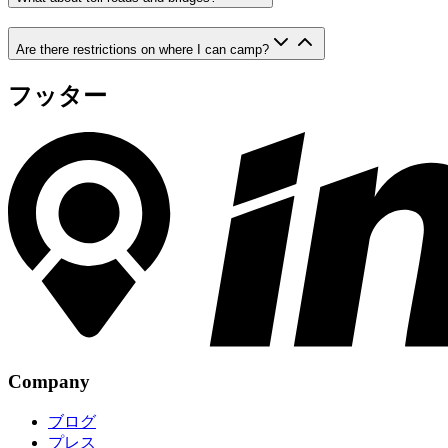
Are there restrictions on where I can camp?
フッター
Company
ブログ
プレス