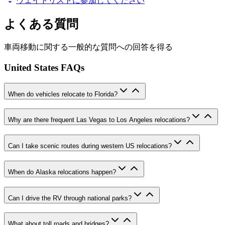
ウェイトリストに参加してください
よくある質問
車両移動に関する一般的な質問への回答を得る
United States FAQs
When do vehicles relocate to Florida?
Why are there frequent Las Vegas to Los Angeles relocations?
Can I take scenic routes during western US relocations?
When do Alaska relocations happen?
Can I drive the RV through national parks?
What about toll roads and bridges?