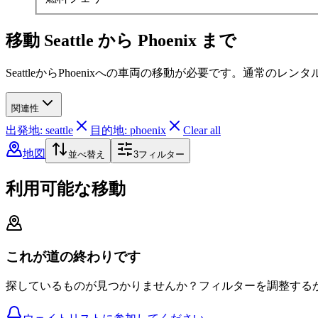
移動 Seattle から Phoenix まで
SeattleからPhoenixへの車両の移動が必要です。通常の
関連性
出発地: seattle
目的地: phoenix
Clear all
地図
並べ替え
3
フィルター
利用可能な移動
これが道の終わりです
探しているものが見つかりませんか？フィルターを調整する