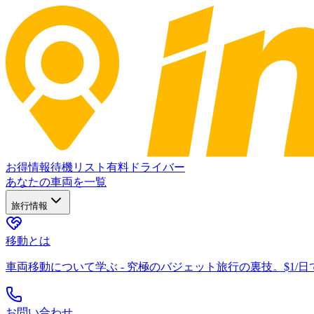
お得情報
待機リスト
有料ドライバー
あなたの車両を一覧
旅行情報
移動とは
車両移動について学ぶ - 究極のバジェット旅行の裏技。$1/
お問い合わせ