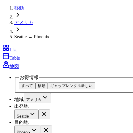
移動
アメリカ
Seattle → Phoenix
List
Table
地図
お得情報
すべて
移動
ギャップレンタル
新しい
地域
アメリカ
出発地
Seattle
目的地
Phoenix