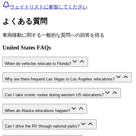
ウェイトリストに参加してください
よくある質問
車両移動に関する一般的な質問への回答を得る
United States FAQs
When do vehicles relocate to Florida?
Why are there frequent Las Vegas to Los Angeles relocations?
Can I take scenic routes during western US relocations?
When do Alaska relocations happen?
Can I drive the RV through national parks?