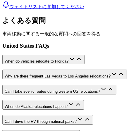
ウェイトリストに参加してください
よくある質問
車両移動に関する一般的な質問への回答を得る
United States FAQs
When do vehicles relocate to Florida?
Why are there frequent Las Vegas to Los Angeles relocations?
Can I take scenic routes during western US relocations?
When do Alaska relocations happen?
Can I drive the RV through national parks?