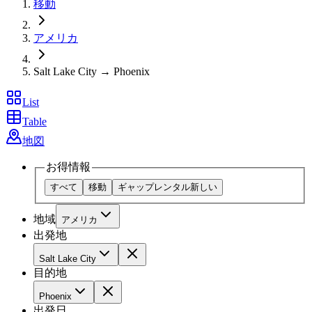
移動
アメリカ
Salt Lake City → Phoenix
List
Table
地図
お得情報
すべて
移動
ギャップレンタル
新しい
地域
アメリカ
出発地
Salt Lake City
目的地
Phoenix
出発日