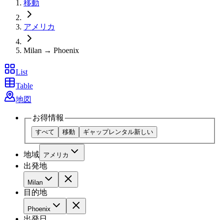
移動
アメリカ
Milan → Phoenix
List
Table
地図
お得情報
すべて
移動
ギャップレンタル
新しい
地域
アメリカ
出発地
Milan
目的地
Phoenix
出発日