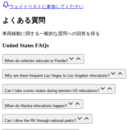
ウェイトリストに参加してください
よくある質問
車両移動に関する一般的な質問への回答を得る
United States FAQs
When do vehicles relocate to Florida?
Why are there frequent Las Vegas to Los Angeles relocations?
Can I take scenic routes during western US relocations?
When do Alaska relocations happen?
Can I drive the RV through national parks?