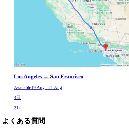
Los Angeles
→
San Francisco
Available
19 Aug
-
21 Aug
3日
21
+
よくある質問