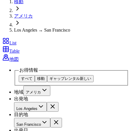
移動
アメリカ
Los Angeles → San Francisco
List
Table
地図
お得情報
すべて
移動
ギャップレンタル
新しい
地域
アメリカ
出発地
Los Angeles
目的地
San Francisco
出発日