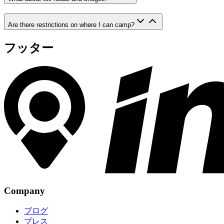
Are there restrictions on where I can camp?
フッター
Company
ブログ
プレス