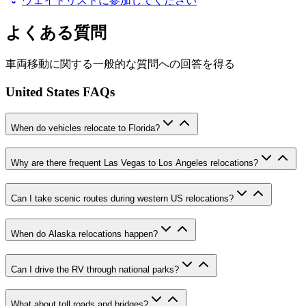
ウェイトリストに参加してください
よくある質問
車両移動に関する一般的な質問への回答を得る
United States FAQs
When do vehicles relocate to Florida?
Why are there frequent Las Vegas to Los Angeles relocations?
Can I take scenic routes during western US relocations?
When do Alaska relocations happen?
Can I drive the RV through national parks?
What about toll roads and bridges?