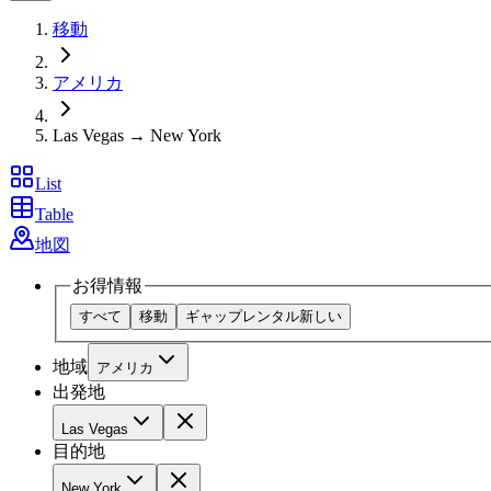
移動
アメリカ
Las Vegas → New York
List
Table
地図
お得情報
すべて
移動
ギャップレンタル
新しい
地域
アメリカ
出発地
Las Vegas
目的地
New York