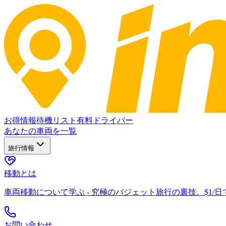
お得情報
待機リスト
有料ドライバー
あなたの車両を一覧
旅行情報
移動とは
車両移動について学ぶ - 究極のバジェット旅行の裏技。$1/
お問い合わせ