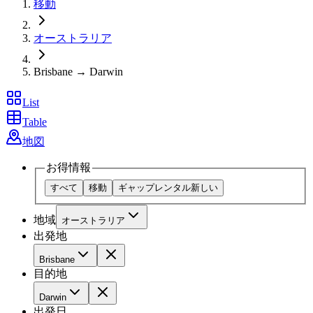
移動
オーストラリア
Brisbane → Darwin
List
Table
地図
お得情報
すべて
移動
ギャップレンタル
新しい
地域
オーストラリア
出発地
Brisbane
目的地
Darwin
出発日