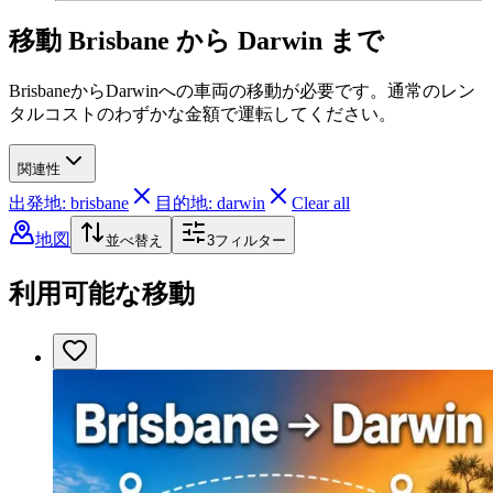
移動 Brisbane から Darwin まで
BrisbaneからDarwinへの車両の移動が必要です。通常のレン
タルコストのわずかな金額で運転してください。
関連性
出発地: brisbane
目的地: darwin
Clear all
地図
並べ替え
3
フィルター
利用可能な移動