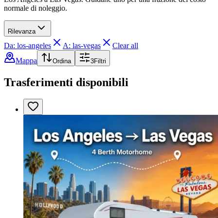
normale di noleggio.
Rilevanza
Da: los-angeles
A: las-vegas
Clear all
Mappa
Ordina
3
Filtri
Trasferimenti disponibili