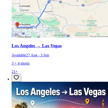
Los Angeles
→
Las Vegas
Available
27 Aug
-
3 Sep
3 + 4 giorni
21
+