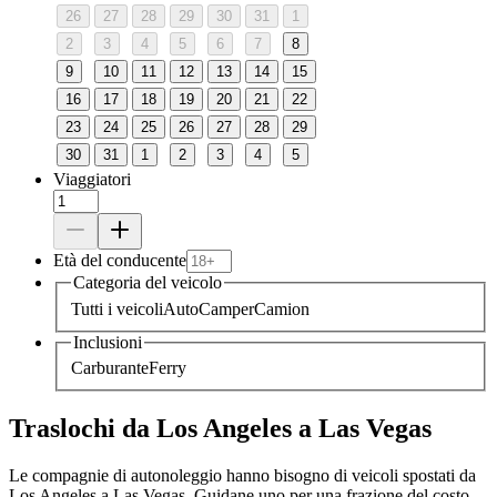
26
27
28
29
30
31
1
2
3
4
5
6
7
8
9
10
11
12
13
14
15
16
17
18
19
20
21
22
23
24
25
26
27
28
29
30
31
1
2
3
4
5
Viaggiatori
Età del conducente
Categoria del veicolo
Tutti i veicoli
Auto
Camper
Camion
Inclusioni
Carburante
Ferry
Traslochi da Los Angeles a Las Vegas
Le compagnie di autonoleggio hanno bisogno di veicoli spostati da
Los Angeles a Las Vegas. Guidane uno per una frazione del costo