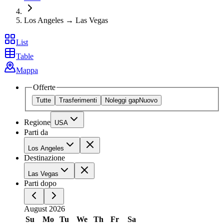
Los Angeles → Las Vegas
List
Table
Mappa
Offerte
Tutte
Trasferimenti
Noleggi gap
Nuovo
Regione
USA
Parti da
Los Angeles
Destinazione
Las Vegas
Parti dopo
August 2026
Su
Mo
Tu
We
Th
Fr
Sa