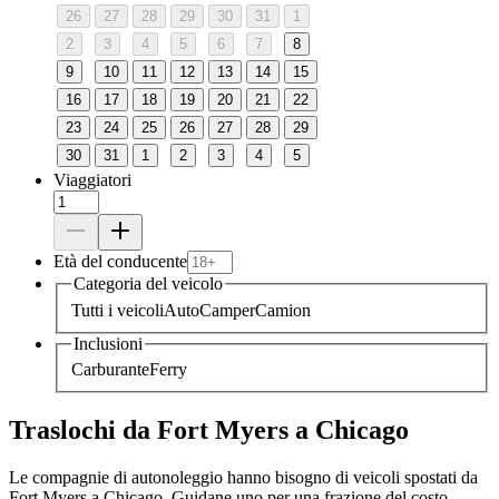
26
27
28
29
30
31
1
2
3
4
5
6
7
8
9
10
11
12
13
14
15
16
17
18
19
20
21
22
23
24
25
26
27
28
29
30
31
1
2
3
4
5
Viaggiatori
Età del conducente
Categoria del veicolo
Tutti i veicoli
Auto
Camper
Camion
Inclusioni
Carburante
Ferry
Traslochi da Fort Myers a Chicago
Le compagnie di autonoleggio hanno bisogno di veicoli spostati da
Fort Myers a Chicago. Guidane uno per una frazione del costo