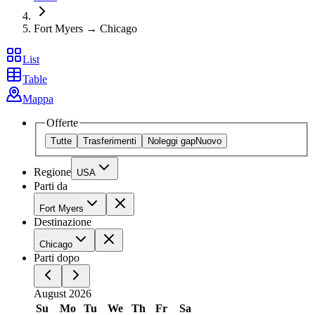
Fort Myers → Chicago
List
Table
Mappa
Offerte
Tutte
Trasferimenti
Noleggi gap
Nuovo
Regione
USA
Parti da
Fort Myers
Destinazione
Chicago
Parti dopo
August 2026
Su
Mo
Tu
We
Th
Fr
Sa