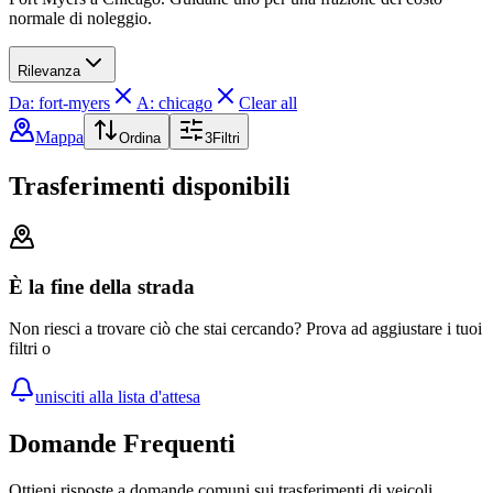
normale di noleggio.
Rilevanza
Da: fort-myers
A: chicago
Clear all
Mappa
Ordina
3
Filtri
Trasferimenti disponibili
È la fine della strada
Non riesci a trovare ciò che stai cercando? Prova ad aggiustare i tuoi
filtri o
unisciti alla lista d'attesa
Domande Frequenti
Ottieni risposte a domande comuni sui trasferimenti di veicoli