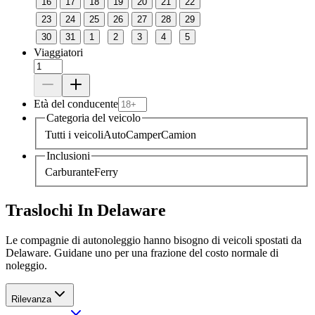
16
17
18
19
20
21
22
23
24
25
26
27
28
29
30
31
1
2
3
4
5
Viaggiatori
Età del conducente
Categoria del veicolo
Tutti i veicoli
Auto
Camper
Camion
Inclusioni
Carburante
Ferry
Traslochi In Delaware
Le compagnie di autonoleggio hanno bisogno di veicoli spostati da
Delaware. Guidane uno per una frazione del costo normale di
noleggio.
Rilevanza