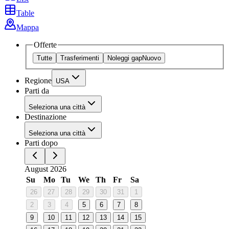
Table
Mappa
Offerte
Tutte
Trasferimenti
Noleggi gap
Nuovo
Regione
USA
Parti da
Seleziona una città
Destinazione
Seleziona una città
Parti dopo
August 2026
Su
Mo
Tu
We
Th
Fr
Sa
26
27
28
29
30
31
1
2
3
4
5
6
7
8
9
10
11
12
13
14
15