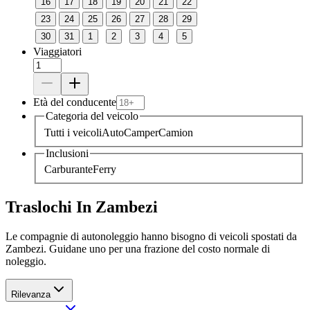
16
17
18
19
20
21
22
23
24
25
26
27
28
29
30
31
1
2
3
4
5
Viaggiatori
Età del conducente
Categoria del veicolo
Tutti i veicoli
Auto
Camper
Camion
Inclusioni
Carburante
Ferry
Traslochi In Zambezi
Le compagnie di autonoleggio hanno bisogno di veicoli spostati da
Zambezi. Guidane uno per una frazione del costo normale di
noleggio.
Rilevanza