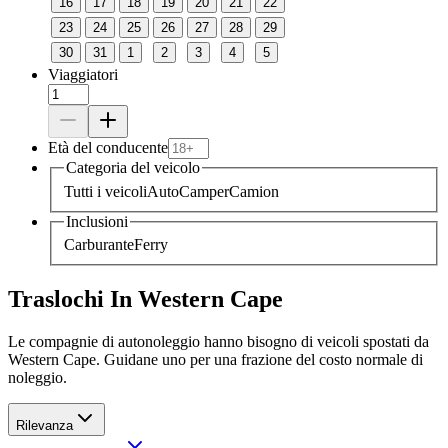
16
17
18
19
20
21
22
23
24
25
26
27
28
29
30
31
1
2
3
4
5
Viaggiatori
Età del conducente
Categoria del veicolo
Tutti i veicoli
Auto
Camper
Camion
Inclusioni
Carburante
Ferry
Traslochi In Western Cape
Le compagnie di autonoleggio hanno bisogno di veicoli spostati da
Western Cape. Guidane uno per una frazione del costo normale di
noleggio.
Rilevanza