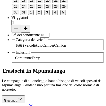
16
17
18
19
20
21
22
23
24
25
26
27
28
29
30
31
1
2
3
4
5
Viaggiatori
Età del conducente
Categoria del veicolo
Tutti i veicoli
Auto
Camper
Camion
Inclusioni
Carburante
Ferry
Traslochi In Mpumalanga
Le compagnie di autonoleggio hanno bisogno di veicoli spostati da
Mpumalanga. Guidane uno per una frazione del costo normale di
noleggio.
Rilevanza