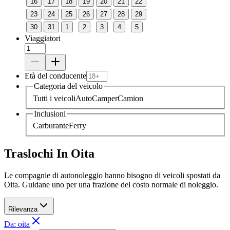
16
17
18
19
20
21
22
23
24
25
26
27
28
29
30
31
1
2
3
4
5
Viaggiatori
Età del conducente
Categoria del veicolo
Tutti i veicoli
Auto
Camper
Camion
Inclusioni
Carburante
Ferry
Traslochi In Oita
Le compagnie di autonoleggio hanno bisogno di veicoli spostati da
Oita. Guidane uno per una frazione del costo normale di noleggio.
Rilevanza
Da: oita