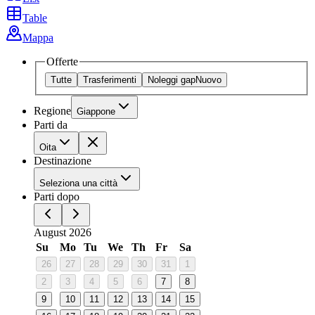
Table
Mappa
Offerte
Tutte
Trasferimenti
Noleggi gap
Nuovo
Regione
Giappone
Parti da
Oita
Destinazione
Seleziona una città
Parti dopo
August 2026
Su
Mo
Tu
We
Th
Fr
Sa
26
27
28
29
30
31
1
2
3
4
5
6
7
8
9
10
11
12
13
14
15