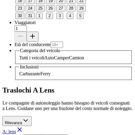
16
17
18
19
20
21
22
23
24
25
26
27
28
29
30
31
1
2
3
4
5
Viaggiatori
Età del conducente
Categoria del veicolo
Tutti i veicoli
Auto
Camper
Camion
Inclusioni
Carburante
Ferry
Traslochi A Lens
Le compagnie di autonoleggio hanno bisogno di veicoli consegnati
a Lens. Guidane uno per una frazione del costo normale di noleggio.
Rilevanza
A: lens