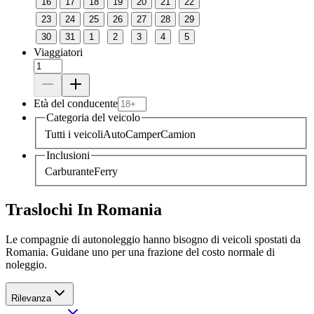
16
17
18
19
20
21
22
23
24
25
26
27
28
29
30
31
1
2
3
4
5
Viaggiatori
Età del conducente
Categoria del veicolo
Tutti i veicoli
Auto
Camper
Camion
Inclusioni
Carburante
Ferry
Traslochi In Romania
Le compagnie di autonoleggio hanno bisogno di veicoli spostati da
Romania. Guidane uno per una frazione del costo normale di
noleggio.
Rilevanza