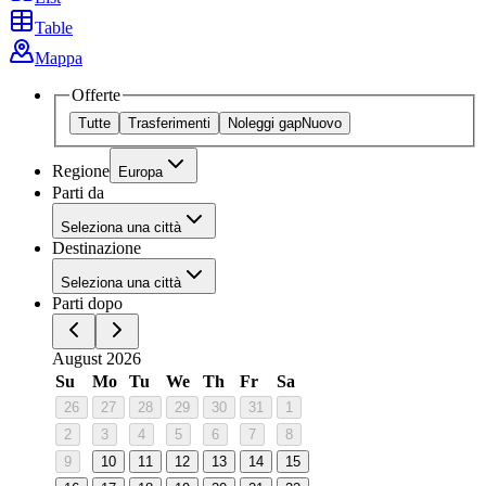
Table
Mappa
Offerte
Tutte
Trasferimenti
Noleggi gap
Nuovo
Regione
Europa
Parti da
Seleziona una città
Destinazione
Seleziona una città
Parti dopo
August 2026
Su
Mo
Tu
We
Th
Fr
Sa
26
27
28
29
30
31
1
2
3
4
5
6
7
8
9
10
11
12
13
14
15