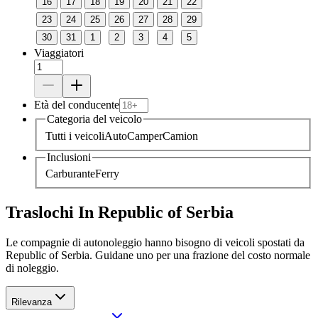
16
17
18
19
20
21
22
23
24
25
26
27
28
29
30
31
1
2
3
4
5
Viaggiatori
Età del conducente
Categoria del veicolo
Tutti i veicoli
Auto
Camper
Camion
Inclusioni
Carburante
Ferry
Traslochi In Republic of Serbia
Le compagnie di autonoleggio hanno bisogno di veicoli spostati da
Republic of Serbia. Guidane uno per una frazione del costo normale
di noleggio.
Rilevanza