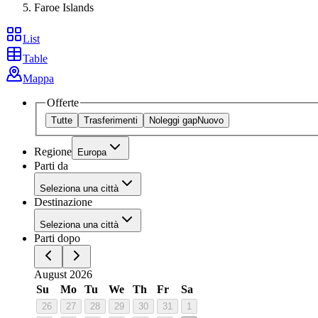
Faroe Islands
List
Table
Mappa
Offerte
Tutte
Trasferimenti
Noleggi gap
Nuovo
Regione
Europa
Parti da
Seleziona una città
Destinazione
Seleziona una città
Parti dopo
August 2026
Su
Mo
Tu
We
Th
Fr
Sa
26
27
28
29
30
31
1