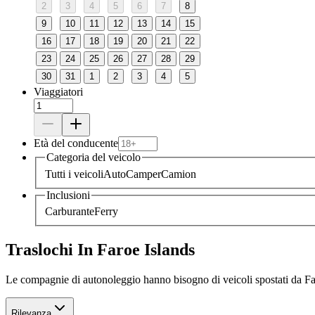
2
3
4
5
6
7
8
9
10
11
12
13
14
15
16
17
18
19
20
21
22
23
24
25
26
27
28
29
30
31
1
2
3
4
5
Viaggiatori
Età del conducente
Categoria del veicolo
Tutti i veicoli
Auto
Camper
Camion
Inclusioni
Carburante
Ferry
Traslochi In Faroe Islands
Le compagnie di autonoleggio hanno bisogno di veicoli spostati da Fa
Rilevanza