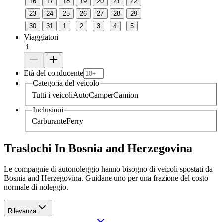
16
17
18
19
20
21
22
23
24
25
26
27
28
29
30
31
1
2
3
4
5
Viaggiatori
Età del conducente
Categoria del veicolo
Tutti i veicoli
Auto
Camper
Camion
Inclusioni
Carburante
Ferry
Traslochi In Bosnia and Herzegovina
Le compagnie di autonoleggio hanno bisogno di veicoli spostati da
Bosnia and Herzegovina. Guidane uno per una frazione del costo
normale di noleggio.
Rilevanza