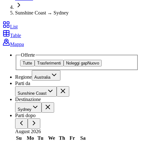
Sunshine Coast → Sydney
List
Table
Mappa
Offerte
Tutte
Trasferimenti
Noleggi gap
Nuovo
Regione
Australia
Parti da
Sunshine Coast
Destinazione
Sydney
Parti dopo
August 2026
Su
Mo
Tu
We
Th
Fr
Sa