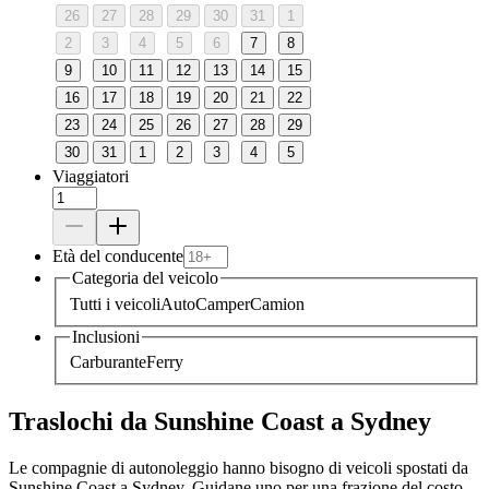
26
27
28
29
30
31
1
2
3
4
5
6
7
8
9
10
11
12
13
14
15
16
17
18
19
20
21
22
23
24
25
26
27
28
29
30
31
1
2
3
4
5
Viaggiatori
Età del conducente
Categoria del veicolo
Tutti i veicoli
Auto
Camper
Camion
Inclusioni
Carburante
Ferry
Traslochi da Sunshine Coast a Sydney
Le compagnie di autonoleggio hanno bisogno di veicoli spostati da
Sunshine Coast a Sydney. Guidane uno per una frazione del costo