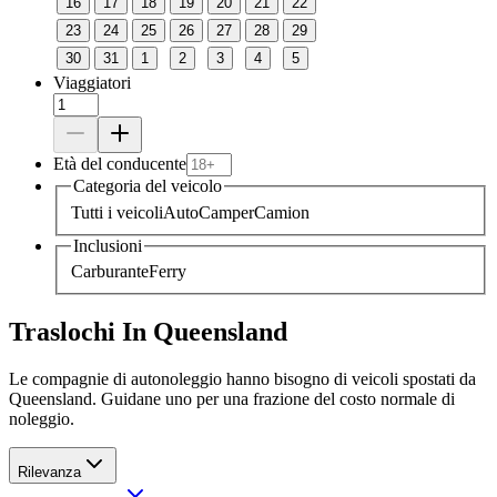
16
17
18
19
20
21
22
23
24
25
26
27
28
29
30
31
1
2
3
4
5
Viaggiatori
Età del conducente
Categoria del veicolo
Tutti i veicoli
Auto
Camper
Camion
Inclusioni
Carburante
Ferry
Traslochi In Queensland
Le compagnie di autonoleggio hanno bisogno di veicoli spostati da
Queensland. Guidane uno per una frazione del costo normale di
noleggio.
Rilevanza