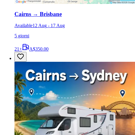
Cairns
→
Brisbane
Available
12 Aug
-
17 Aug
5 giorni
21
+
A$350.00