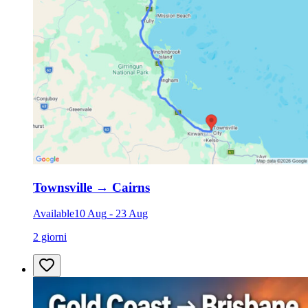
Townsville
→
Cairns
Available
10 Aug
-
23 Aug
2 giorni