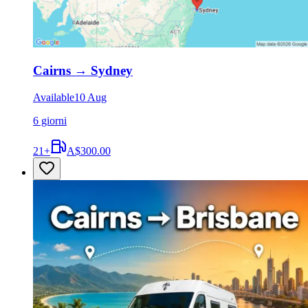
Cairns
→
Sydney
Available
10 Aug
6 giorni
21
+
A$300.00