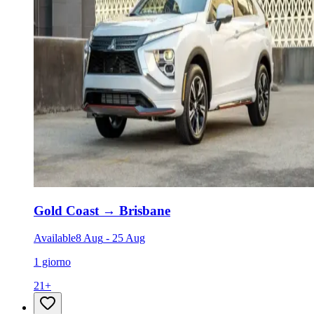
Gold Coast
→
Brisbane
Available
8 Aug
-
25 Aug
1 giorno
21
+