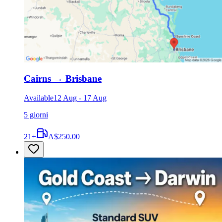
Cairns
→
Brisbane
Available
12 Aug
-
17 Aug
5 giorni
21
+
A$250.00