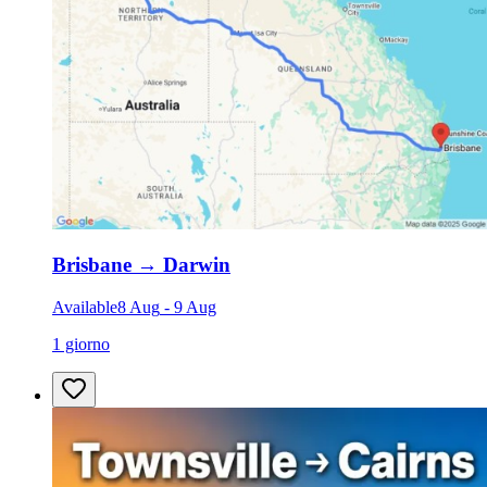
Brisbane
→
Darwin
Available
8 Aug
-
9 Aug
1 giorno