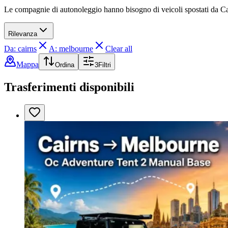
Le compagnie di autonoleggio hanno bisogno di veicoli spostati da C
Rilevanza
Da: cairns
A: melbourne
Clear all
Mappa
Ordina
3
Filtri
Trasferimenti disponibili