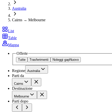
Australia
Cairns → Melbourne
List
Table
Mappa
Offerte
Tutte
Trasferimenti
Noleggi gap
Nuovo
Regione
Australia
Parti da
Cairns
Destinazione
Melbourne
Parti dopo