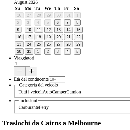
August 2026
Su
Mo
Tu
We
Th
Fr
Sa
26
27
28
29
30
31
1
2
3
4
5
6
7
8
9
10
11
12
13
14
15
16
17
18
19
20
21
22
23
24
25
26
27
28
29
30
31
1
2
3
4
5
Viaggiatori
Età del conducente
Categoria del veicolo
Tutti i veicoli
Auto
Camper
Camion
Inclusioni
Carburante
Ferry
Traslochi da Cairns a Melbourne