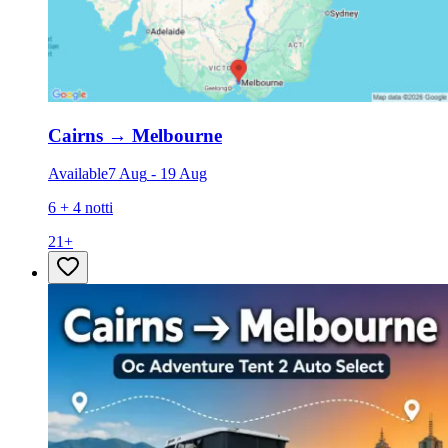
Cairns
→
Melbourne
Available
7 Aug
-
19 Aug
6 + 4 notti
21
+