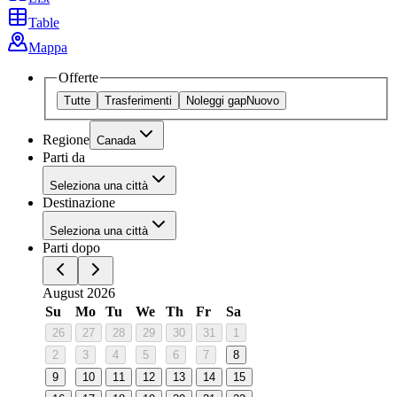
Table
Mappa
Offerte
Tutte
Trasferimenti
Noleggi gap
Nuovo
Regione
Canada
Parti da
Seleziona una città
Destinazione
Seleziona una città
Parti dopo
August 2026
Su
Mo
Tu
We
Th
Fr
Sa
26
27
28
29
30
31
1
2
3
4
5
6
7
8
9
10
11
12
13
14
15