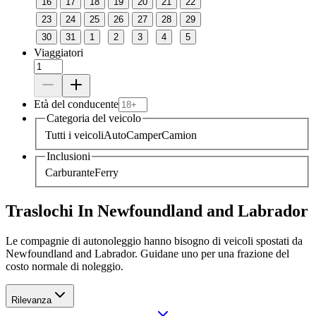
16
17
18
19
20
21
22
23
24
25
26
27
28
29
30
31
1
2
3
4
5
Viaggiatori
Età del conducente
Categoria del veicolo
Tutti i veicoli
Auto
Camper
Camion
Inclusioni
Carburante
Ferry
Traslochi In Newfoundland and Labrador
Le compagnie di autonoleggio hanno bisogno di veicoli spostati da
Newfoundland and Labrador. Guidane uno per una frazione del
costo normale di noleggio.
Rilevanza