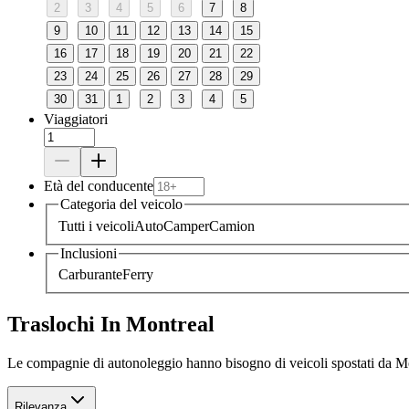
2
3
4
5
6
7
8
9
10
11
12
13
14
15
16
17
18
19
20
21
22
23
24
25
26
27
28
29
30
31
1
2
3
4
5
Viaggiatori
Età del conducente
Categoria del veicolo
Tutti i veicoli
Auto
Camper
Camion
Inclusioni
Carburante
Ferry
Traslochi In Montreal
Le compagnie di autonoleggio hanno bisogno di veicoli spostati da Mo
Rilevanza