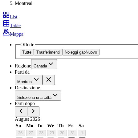
Montreal
List
Table
Mappa
Offerte
Tutte
Trasferimenti
Noleggi gap
Nuovo
Regione
Canada
Parti da
Montreal
Destinazione
Seleziona una città
Parti dopo
August 2026
Su
Mo
Tu
We
Th
Fr
Sa
26
27
28
29
30
31
1