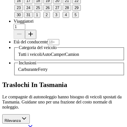
16
17
18
19
20
21
22
23
24
25
26
27
28
29
30
31
1
2
3
4
5
Viaggiatori
Età del conducente
Categoria del veicolo
Tutti i veicoli
Auto
Camper
Camion
Inclusioni
Carburante
Ferry
Traslochi In Tasmania
Le compagnie di autonoleggio hanno bisogno di veicoli spostati da
Tasmania. Guidane uno per una frazione del costo normale di
noleggio.
Rilevanza