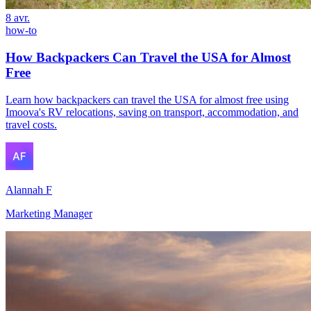
8 avr.
how-to
How Backpackers Can Travel the USA for Almost
Free
Learn how backpackers can travel the USA for almost free using
Imoova's RV relocations, saving on transport, accommodation, and
travel costs.
Alannah F
Marketing Manager