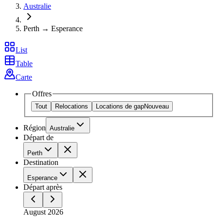
Australie
Perth → Esperance
List
Table
Carte
Offres
Tout
Relocations
Locations de gap
Nouveau
Région
Australie
Départ de
Perth
Destination
Esperance
Départ après
August 2026