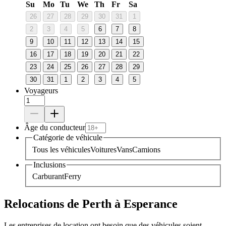
Su
Mo
Tu
We
Th
Fr
Sa
26
27
28
29
30
31
1
2
3
4
5
6
7
8
9
10
11
12
13
14
15
16
17
18
19
20
21
22
23
24
25
26
27
28
29
30
31
1
2
3
4
5
Voyageurs
Âge du conducteur
Catégorie de véhicule
Tous les véhicules
Voitures
Vans
Camions
Inclusions
Carburant
Ferry
Relocations de Perth à Esperance
Les entreprises de location ont besoin que des véhicules soient