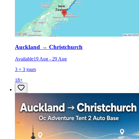
Auckland
→
Christchurch
Available
19 Aug
-
29 Aug
3 + 3 jours
18
+