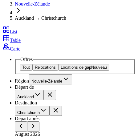
Nouvelle-Zélande
Auckland → Christchurch
List
Table
Carte
Offres
Tout
Relocations
Locations de gap
Nouveau
Région
Nouvelle-Zélande
Départ de
Auckland
Destination
Christchurch
Départ après
August 2026