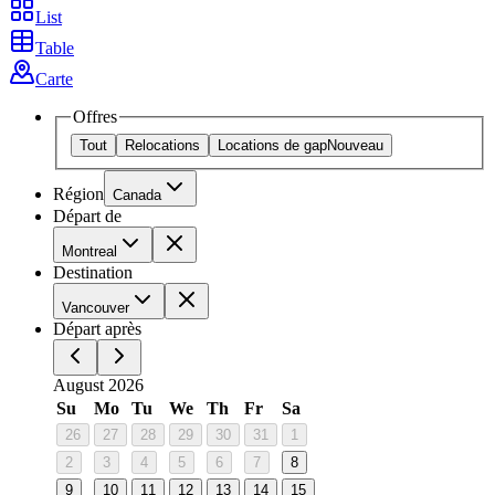
List
Table
Carte
Offres
Tout
Relocations
Locations de gap
Nouveau
Région
Canada
Départ de
Montreal
Destination
Vancouver
Départ après
August 2026
Su
Mo
Tu
We
Th
Fr
Sa
26
27
28
29
30
31
1
2
3
4
5
6
7
8
9
10
11
12
13
14
15