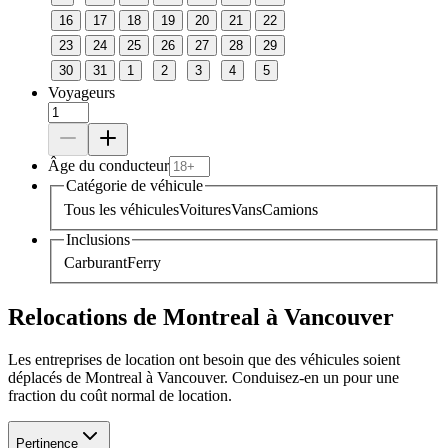
16
17
18
19
20
21
22
23
24
25
26
27
28
29
30
31
1
2
3
4
5
Voyageurs
Âge du conducteur
Catégorie de véhicule
Tous les véhicules
Voitures
Vans
Camions
Inclusions
Carburant
Ferry
Relocations de Montreal à Vancouver
Les entreprises de location ont besoin que des véhicules soient
déplacés de Montreal à Vancouver. Conduisez-en un pour une
fraction du coût normal de location.
Pertinence