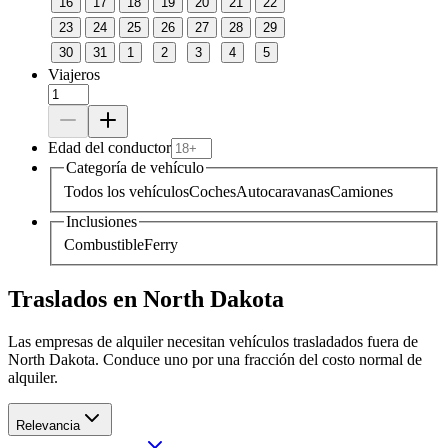
16
17
18
19
20
21
22
23
24
25
26
27
28
29
30
31
1
2
3
4
5
Viajeros
Edad del conductor
Categoría de vehículo
Todos los vehículos
Coches
Autocaravanas
Camiones
Inclusiones
Combustible
Ferry
Traslados en North Dakota
Las empresas de alquiler necesitan vehículos trasladados fuera de
North Dakota. Conduce uno por una fracción del costo normal de
alquiler.
Relevancia