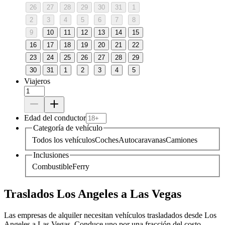
26
27
28
29
30
31
1
2
3
4
5
6
7
8
9
10
11
12
13
14
15
16
17
18
19
20
21
22
23
24
25
26
27
28
29
30
31
1
2
3
4
5
Viajeros
Edad del conductor
Categoría de vehículo
Todos los vehículos
Coches
Autocaravanas
Camiones
Inclusiones
Combustible
Ferry
Traslados Los Angeles a Las Vegas
Las empresas de alquiler necesitan vehículos trasladados desde Los
Angeles a Las Vegas. Conduce uno por una fracción del costo