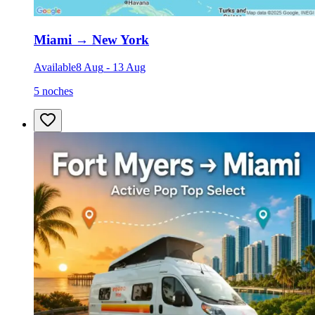
Miami
→
New York
Available
8 Aug
-
13 Aug
5 noches