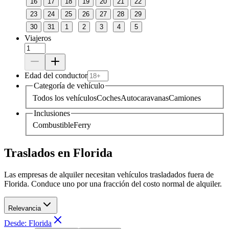
16
17
18
19
20
21
22
23
24
25
26
27
28
29
30
31
1
2
3
4
5
Viajeros
Edad del conductor
Categoría de vehículo
Todos los vehículos
Coches
Autocaravanas
Camiones
Inclusiones
Combustible
Ferry
Traslados en Florida
Las empresas de alquiler necesitan vehículos trasladados fuera de
Florida. Conduce uno por una fracción del costo normal de alquiler.
Relevancia
Desde: Florida