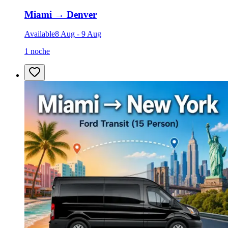
Miami
→
Denver
Available
8 Aug
-
9 Aug
1 noche