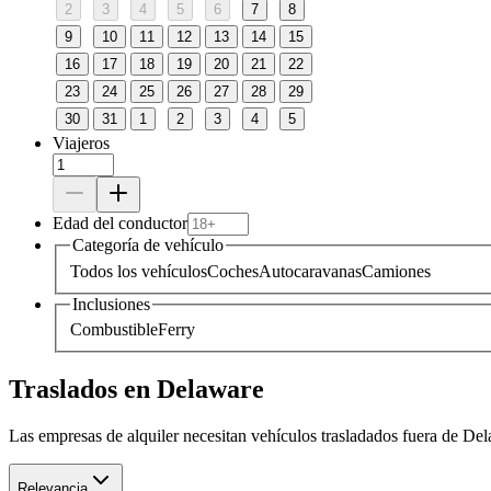
2
3
4
5
6
7
8
9
10
11
12
13
14
15
16
17
18
19
20
21
22
23
24
25
26
27
28
29
30
31
1
2
3
4
5
Viajeros
Edad del conductor
Categoría de vehículo
Todos los vehículos
Coches
Autocaravanas
Camiones
Inclusiones
Combustible
Ferry
Traslados en Delaware
Las empresas de alquiler necesitan vehículos trasladados fuera de De
Relevancia