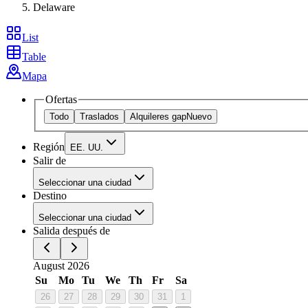
Delaware
List
Table
Mapa
Ofertas
Todo
Traslados
Alquileres gap
Nuevo
Región
EE. UU.
Salir de
Seleccionar una ciudad
Destino
Seleccionar una ciudad
Salida después de
August 2026
Su
Mo
Tu
We
Th
Fr
Sa
26
27
28
29
30
31
1