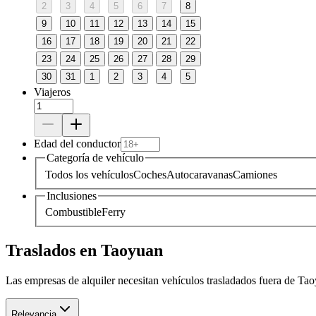
2
3
4
5
6
7
8
9
10
11
12
13
14
15
16
17
18
19
20
21
22
23
24
25
26
27
28
29
30
31
1
2
3
4
5
Viajeros
Edad del conductor
Categoría de vehículo
Todos los vehículos
Coches
Autocaravanas
Camiones
Inclusiones
Combustible
Ferry
Traslados en Taoyuan
Las empresas de alquiler necesitan vehículos trasladados fuera de Ta
Relevancia