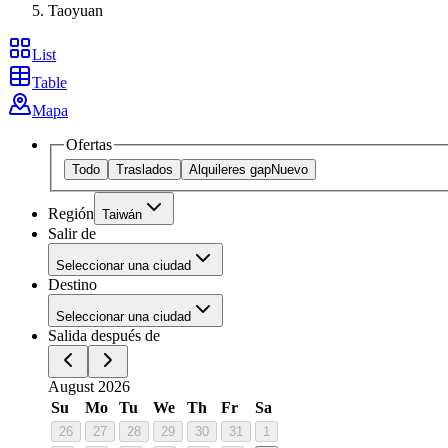
Taoyuan
List
Table
Mapa
Ofertas
Todo
Traslados
Alquileres gap
Nuevo
Región
Taiwán
Salir de
Seleccionar una ciudad
Destino
Seleccionar una ciudad
Salida después de
August 2026
Su
Mo
Tu
We
Th
Fr
Sa
26
27
28
29
30
31
1