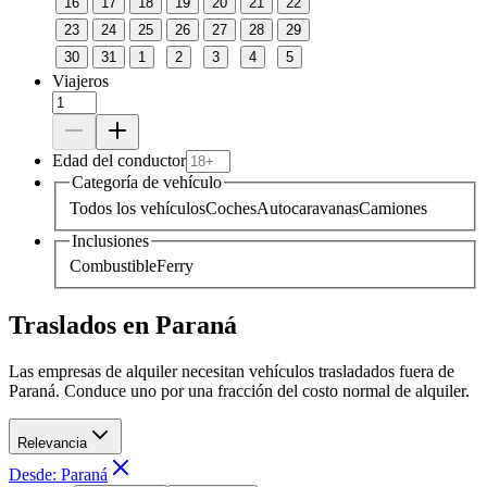
16
17
18
19
20
21
22
23
24
25
26
27
28
29
30
31
1
2
3
4
5
Viajeros
Edad del conductor
Categoría de vehículo
Todos los vehículos
Coches
Autocaravanas
Camiones
Inclusiones
Combustible
Ferry
Traslados en Paraná
Las empresas de alquiler necesitan vehículos trasladados fuera de
Paraná. Conduce uno por una fracción del costo normal de alquiler.
Relevancia
Desde: Paraná