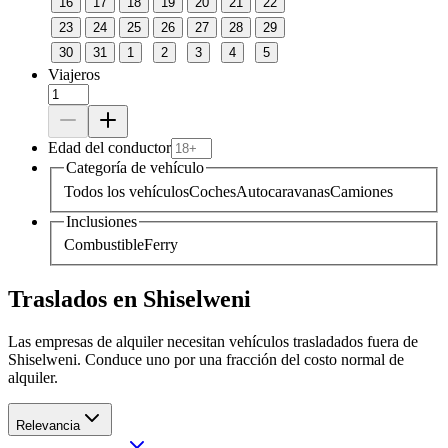
16
17
18
19
20
21
22
23
24
25
26
27
28
29
30
31
1
2
3
4
5
Viajeros
Edad del conductor
Categoría de vehículo
Todos los vehículos
Coches
Autocaravanas
Camiones
Inclusiones
Combustible
Ferry
Traslados en Shiselweni
Las empresas de alquiler necesitan vehículos trasladados fuera de
Shiselweni. Conduce uno por una fracción del costo normal de
alquiler.
Relevancia