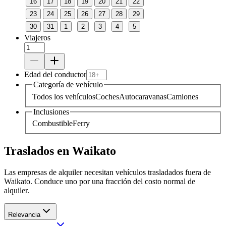
16
17
18
19
20
21
22
23
24
25
26
27
28
29
30
31
1
2
3
4
5
Viajeros
Edad del conductor
Categoría de vehículo
Todos los vehículos
Coches
Autocaravanas
Camiones
Inclusiones
Combustible
Ferry
Traslados en Waikato
Las empresas de alquiler necesitan vehículos trasladados fuera de
Waikato. Conduce uno por una fracción del costo normal de
alquiler.
Relevancia