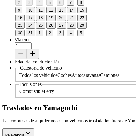
2
3
4
5
6
7
8
9
10
11
12
13
14
15
16
17
18
19
20
21
22
23
24
25
26
27
28
29
30
31
1
2
3
4
5
Viajeros
Edad del conductor
Categoría de vehículo
Todos los vehículos
Coches
Autocaravanas
Camiones
Inclusiones
Combustible
Ferry
Traslados en Yamaguchi
Las empresas de alquiler necesitan vehículos trasladados fuera de Ya
Relevancia