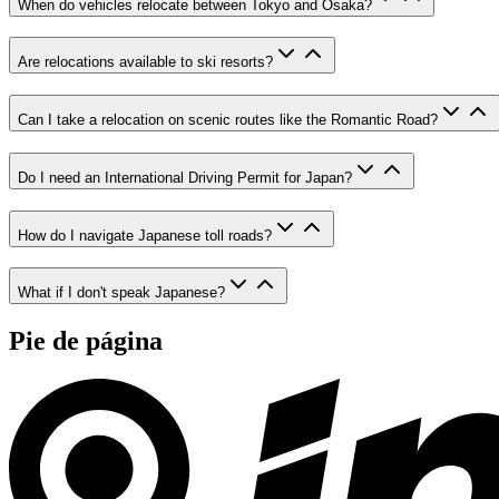
When do vehicles relocate between Tokyo and Osaka?
Are relocations available to ski resorts?
Can I take a relocation on scenic routes like the Romantic Road?
Do I need an International Driving Permit for Japan?
How do I navigate Japanese toll roads?
What if I don't speak Japanese?
Pie de página