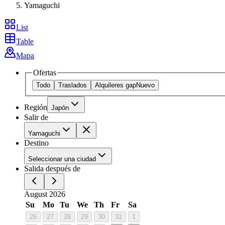
Yamaguchi
List
Table
Mapa
Ofertas
Todo
Traslados
Alquileres gap
Nuevo
Región
Japón
Salir de
Yamaguchi
Destino
Seleccionar una ciudad
Salida después de
August 2026
Su
Mo
Tu
We
Th
Fr
Sa
26
27
28
29
30
31
1