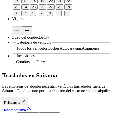
16
17
18
19
20
21
22
23
24
25
26
27
28
29
30
31
1
2
3
4
5
Viajeros
Edad del conductor
Categoría de vehículo
Todos los vehículos
Coches
Autocaravanas
Camiones
Inclusiones
Combustible
Ferry
Traslados en Saitama
Las empresas de alquiler necesitan vehículos trasladados fuera de
Saitama. Conduce uno por una fracción del costo normal de alquiler.
Relevancia
Desde: saitama