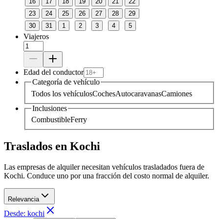
16
17
18
19
20
21
22
23
24
25
26
27
28
29
30
31
1
2
3
4
5
Viajeros
Edad del conductor
Categoría de vehículo
Todos los vehículos
Coches
Autocaravanas
Camiones
Inclusiones
Combustible
Ferry
Traslados en Kochi
Las empresas de alquiler necesitan vehículos trasladados fuera de
Kochi. Conduce uno por una fracción del costo normal de alquiler.
Relevancia
Desde: kochi