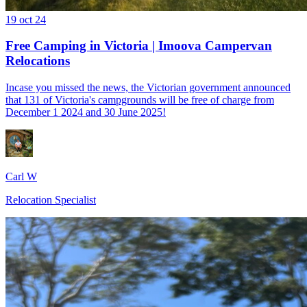
19 oct 24
Free Camping in Victoria | Imoova Campervan
Relocations
Incase you missed the news, the Victorian government announced
that 131 of Victoria's campgrounds will be free of charge from
December 1 2024 and 30 June 2025!
Carl W
Relocation Specialist