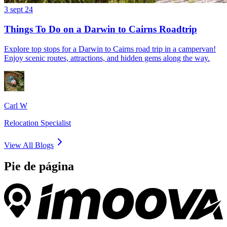
3 sept 24
Things To Do on a Darwin to Cairns Roadtrip
Explore top stops for a Darwin to Cairns road trip in a campervan!
Enjoy scenic routes, attractions, and hidden gems along the way.
Carl W
Relocation Specialist
View All Blogs
Pie de página