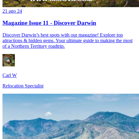
21 ago 24
Magazine Issue 11 - Discover Darwin
Discover Darwin’s best spots with our magazine! Explore top
attractions & hidden gems. Your ultimate guide to making the most
of a Northern Territory roadtrip.
Carl W
Relocation Specialist