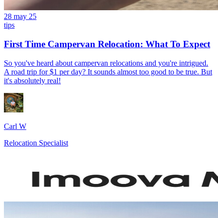
28 may 25
tips
First Time Campervan Relocation: What To Expect
So you've heard about campervan relocations and you're intrigued.
A road trip for $1 per day? It sounds almost too good to be true. But
it's absolutely real!
Carl W
Relocation Specialist