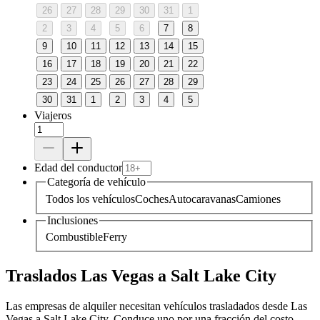
26
27
28
29
30
31
1
2
3
4
5
6
7
8
9
10
11
12
13
14
15
16
17
18
19
20
21
22
23
24
25
26
27
28
29
30
31
1
2
3
4
5
Viajeros
Edad del conductor
Categoría de vehículo
Todos los vehículos
Coches
Autocaravanas
Camiones
Inclusiones
Combustible
Ferry
Traslados Las Vegas a Salt Lake City
Las empresas de alquiler necesitan vehículos trasladados desde Las
Vegas a Salt Lake City. Conduce uno por una fracción del costo