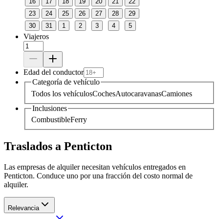
16
17
18
19
20
21
22
23
24
25
26
27
28
29
30
31
1
2
3
4
5
Viajeros
Edad del conductor
Categoría de vehículo
Todos los vehículos
Coches
Autocaravanas
Camiones
Inclusiones
Combustible
Ferry
Traslados a Penticton
Las empresas de alquiler necesitan vehículos entregados en
Penticton. Conduce uno por una fracción del costo normal de
alquiler.
Relevancia