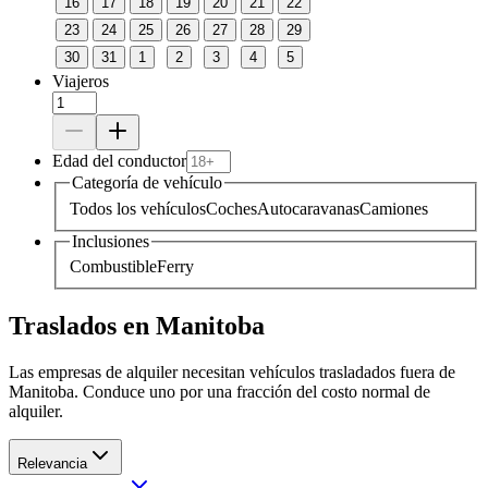
16
17
18
19
20
21
22
23
24
25
26
27
28
29
30
31
1
2
3
4
5
Viajeros
Edad del conductor
Categoría de vehículo
Todos los vehículos
Coches
Autocaravanas
Camiones
Inclusiones
Combustible
Ferry
Traslados en Manitoba
Las empresas de alquiler necesitan vehículos trasladados fuera de
Manitoba. Conduce uno por una fracción del costo normal de
alquiler.
Relevancia