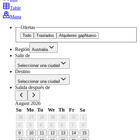
Table
Mapa
Ofertas
Todo
Traslados
Alquileres gap
Nuevo
Región
Australia
Salir de
Seleccionar una ciudad
Destino
Seleccionar una ciudad
Salida después de
August 2026
Su
Mo
Tu
We
Th
Fr
Sa
26
27
28
29
30
31
1
2
3
4
5
6
7
8
9
10
11
12
13
14
15