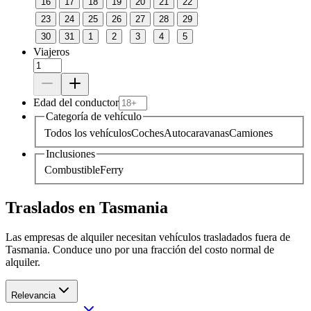
16
17
18
19
20
21
22
23
24
25
26
27
28
29
30
31
1
2
3
4
5
Viajeros
Edad del conductor
Categoría de vehículo
Todos los vehículos
Coches
Autocaravanas
Camiones
Inclusiones
Combustible
Ferry
Traslados en Tasmania
Las empresas de alquiler necesitan vehículos trasladados fuera de
Tasmania. Conduce uno por una fracción del costo normal de
alquiler.
Relevancia